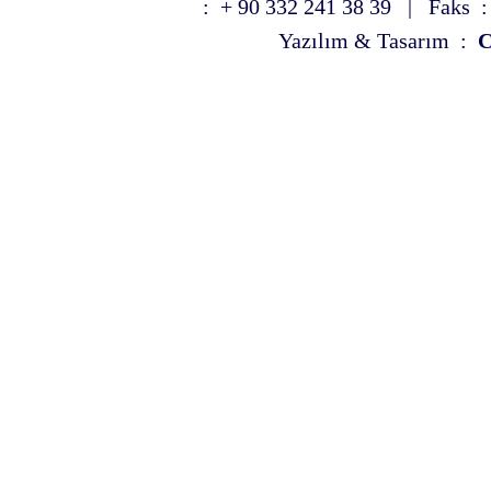
: + 90 332 241 38 39 | Faks :
Yazılım & Tasarım :
C