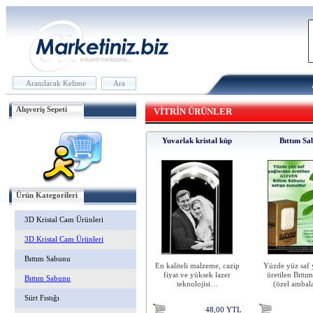
Alışveriş Sepeti
VİTRİN ÜRÜNLER
Yuvarlak kristal küp
Bıttım Sa
Ürün Kategorileri
3D Kristal Cam Ürünleri
3D Kristal Cam Ürünleri
Bıttım Sabunu
En kaliteli malzeme, cazip
Yüzde yüz saf 
fiyat ve yüksek lazer
üretilen Bıtt
Bıttım Sabunu
teknolojisi…
(özel ambal
Siirt Fıstığı
48,00 YTL