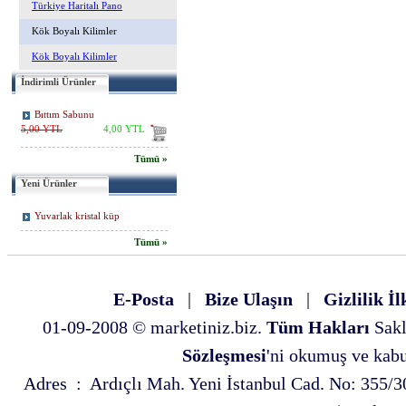
Türkiye Haritalı Pano
Kök Boyalı Kilimler
Kök Boyalı Kilimler
İndirimli Ürünler
Bıttım Sabunu
5,00 YTL
4,00 YTL
Tümü »
Yeni Ürünler
Yuvarlak kristal küp
Tümü »
E-Posta
|
Bize Ulaşın
|
Gizlilik İl
01-09-2008 © marketiniz.biz.
Tüm Hakları
Sakl
Sözleşmesi
'ni okumuş ve kabul
Adres : Ardıçlı Mah. Yeni İstanbul Cad. No: 35