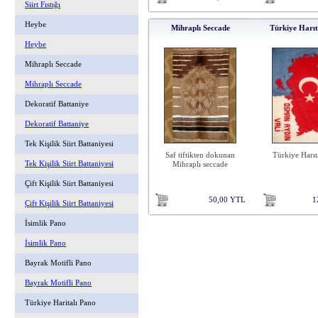
Siirt Fıstığı
Heybe
Mihraplı Seccade
Türkiye Harıt
Heybe
Mihraplı Seccade
Mihraplı Seccade
Dekoratif Battaniye
Dekoratif Battaniye
Tek Kişilik Siirt Battaniyesi
Saf tiftikten dokunan
Türkiye Harıt
Tek Kişilik Siirt Battaniyesi
Mihraplı seccade
Çift Kişilik Siirt Battaniyesi
50,00 YTL
1
Çift Kişilik Siirt Battaniyesi
İsimlik Pano
İsimlik Pano
Bayrak Motifli Pano
Bayrak Motifli Pano
Türkiye Haritalı Pano